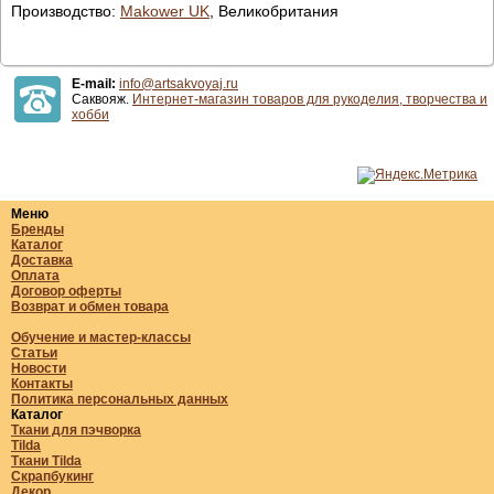
Производство:
Makower UK
, Великобритания
E-mail:
info@artsakvoyaj.ru
Саквояж.
Интернет-магазин товаров для рукоделия, творчества и
хобби
Меню
Бренды
Каталог
Доставка
Оплата
Договор оферты
Возврат и обмен товара
Обучение и мастер-классы
Статьи
Новости
Контакты
Политика персональных данных
Каталог
Ткани для пэчворка
Tilda
Ткани Tilda
Скрапбукинг
Декор