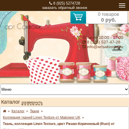
8 (925) 5274728
заказать обратный звонок
0 товаров
0 руб.
⏰ пн-пт 10:00 - 17:00
8 (925) 527-47-28
info@artsakvoyaj.ru
Каталог
развернуть
»
Каталог
»
Ткани
»
Коллекция тканей Linen Texture от Makower UK
»
Ткань, коллекция Linen Texture, цвет Ржаво-Коричневый (Rust) от