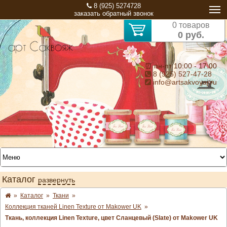
8 (925) 5274728
заказать обратный звонок
0 товаров
0 руб.
⏰ пн-пт 10:00 - 17:00
8 (925) 527-47-28
info@artsakvoyaj.ru
Каталог
развернуть
»
Каталог
»
Ткани
»
Коллекция тканей Linen Texture от Makower UK
»
Ткань, коллекция Linen Texture, цвет Сланцевый (Slate) от Makower UK