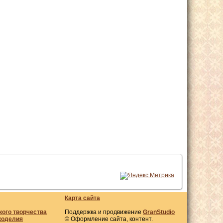
Карта сайта
кого творчества
Поддержка и продвижение
GranStudio
коделия
© Оформление сайта, контент.