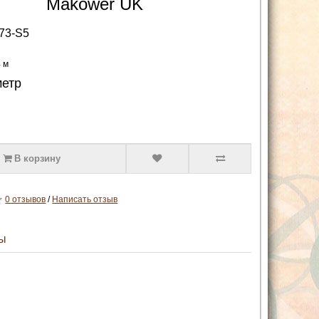
Makower UK
73-S5
4 м
метр
В корзину
0 отзывов
/
Написать отзыв
ы