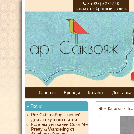
8 (925) 5274728
заказать обратный звонок
Главная
Бренды
Каталог
Доставка
Ткани
»
Каталог
»
Тка
Pre-Cuts наборы тканей
для лоскутного шитья
Коллекции тканей Color Me
Pretty & Wandering от
Stephanie Organes