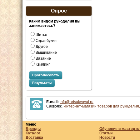
Опрос
Каким видом рукоделия вы
занимаетесь?
Шитье
Скрапбукинг
Другое
Вышивание
Вязание
Квилинг
Проголосовать
Результаты
E-mail:
info@artsakvoyaj.ru
Саквояж.
Интернет-магазин товаров для рукоделия,
Меню
Бренды
Обучение и мастер-к
Каталог
Статьи
Доставка
Новости