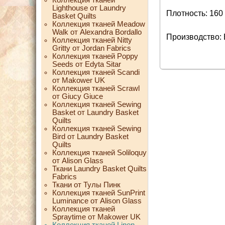
Lighthouse от Laundry
Плотность: 160 
Basket Quilts
Коллекция тканей Meadow
Walk от Alexandra Bordallo
Производство:
Коллекция тканей Nitty
Gritty от Jordan Fabrics
Коллекция тканей Poppy
Seeds от Edyta Sitar
Коллекция тканей Scandi
от Makower UK
Коллекция тканей Scrawl
от Giucy Giuce
Коллекция тканей Sewing
Basket от Laundry Basket
Quilts
Коллекция тканей Sewing
Bird от Laundry Basket
Quilts
Коллекция тканей Soliloquy
от Alison Glass
Ткани Laundry Basket Quilts
Fabrics
Ткани от Тулы Пинк
Коллекция тканей SunPrint
Luminance от Alison Glass
Коллекция тканей
Spraytime от Makower UK
Коллекция тканей Linen