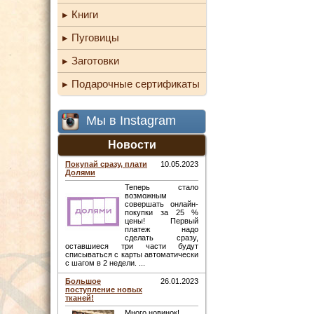
Книги
Пуговицы
Заготовки
Подарочные сертификаты
Мы в Instagram
Новости
Покупай сразу, плати
10.05.2023
Долями
Теперь стало
возможным
совершать онлайн-
покупки за 25 %
цены! Первый
платеж надо
сделать сразу,
оставшиеся три части будут
списываться с карты автоматически
с шагом в 2 недели. ...
Большое
26.01.2023
поступление новых
тканей!
Много новинок! ...