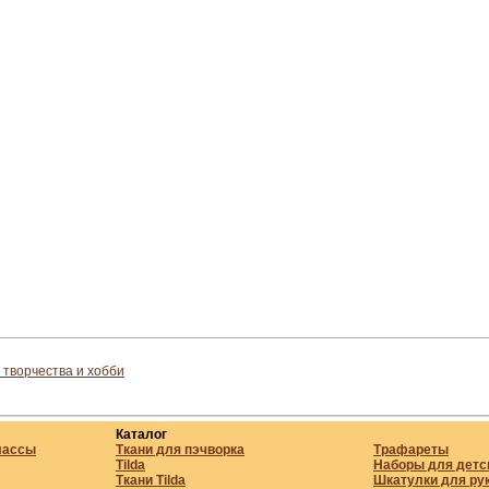
 творчества и хобби
Каталог
лассы
Ткани для пэчворка
Трафареты
Tilda
Наборы для детс
Ткани Tilda
Шкатулки для ру