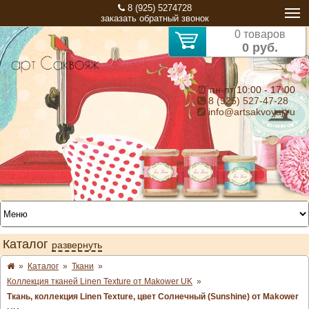
8 (925) 5274728
заказать обратный звонок
0 товаров
0 руб.
⏰ пн-пт 10:00 - 17:00
8 (925) 527-47-28
info@artsakvoyaj.ru
Каталог
развернуть
»
Каталог
»
Ткани
»
Коллекция тканей Linen Texture от Makower UK
»
Ткань, коллекция Linen Texture, цвет Солнечный (Sunshine) от Makower