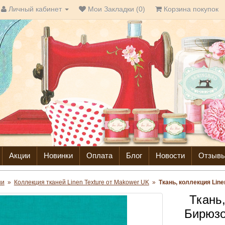
Личный кабинет
Мои Закладки (0)
Корзина покупок
Акции
Новинки
Оплата
Блог
Новости
Отзыв
ни
»
Коллекция тканей Linen Texture от Makower UK
»
Ткань, коллекция Line
Ткань,
Бирюзо