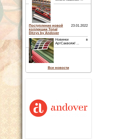
Поступление новой
23.01.2022
коллекции Tonal
Ditzys by Andover
Новинки в
АртСаквояж! ...
Все новости