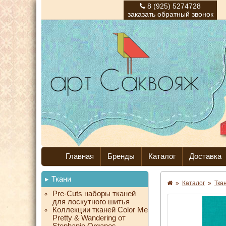
8 (925) 5274728
заказать обратный звонок
Главная
Бренды
Каталог
Доставка
Ткани
»
Каталог
»
Тка
Pre-Cuts наборы тканей
для лоскутного шитья
Коллекции тканей Color Me
Pretty & Wandering от
Stephanie Organes