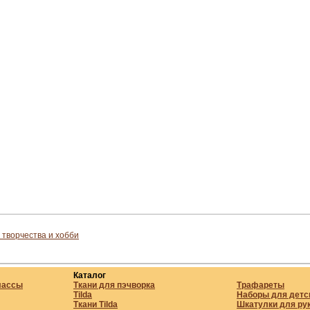
 творчества и хобби
Каталог
лассы
Ткани для пэчворка
Трафареты
Tilda
Наборы для детс
Ткани Tilda
Шкатулки для ру