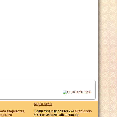
Карта сайта
кого творчества
Поддержка и продвижение
GranStudio
коделия
© Оформление сайта, контент.