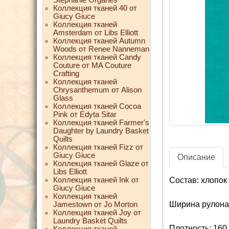
Коллекция тканей 40 от
Giucy Giuce
Коллекция тканей
Amsterdam от Libs Elliott
Коллекция тканей Autumn
Woods от Renee Nanneman
Коллекция тканей Candy
Couture от MA Couture
Crafting
Коллекция тканей
Chrysanthemum от Alison
Glass
Коллекция тканей Cocoa
Pink от Edyta Sitar
Коллекция тканей Farmer's
Daughter by Laundry Basket
Quilts
Коллекция тканей Fizz от
Giucy Giuce
Описание
Коллекция тканей Glaze от
Libs Elliott
Коллекция тканей Ink от
Состав: хлопок
Giucy Giuce
Коллекция тканей
Ширина рулона:
Jamestown от Jo Morton
Коллекция тканей Joy от
Laundry Basket Quilts
Плотность: 160 
Коллекция тканей