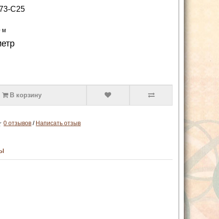
73-C25
0 м
метр
В корзину
0 отзывов
/
Написать отзыв
ы