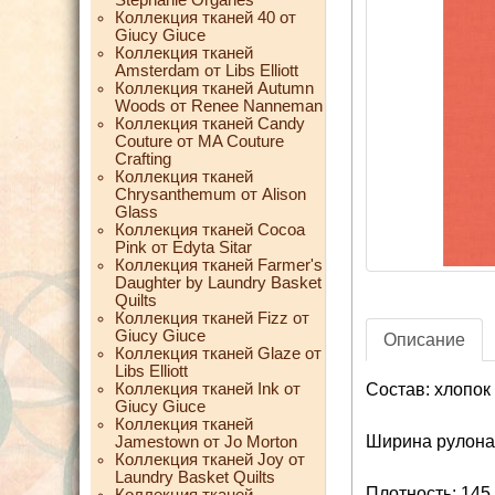
Коллекция тканей 40 от
Giucy Giuce
Коллекция тканей
Amsterdam от Libs Elliott
Коллекция тканей Autumn
Woods от Renee Nanneman
Коллекция тканей Candy
Couture от MA Couture
Crafting
Коллекция тканей
Chrysanthemum от Alison
Glass
Коллекция тканей Cocoa
Pink от Edyta Sitar
Коллекция тканей Farmer's
Daughter by Laundry Basket
Quilts
Коллекция тканей Fizz от
Giucy Giuce
Описание
Коллекция тканей Glaze от
Libs Elliott
Коллекция тканей Ink от
Состав: хлопок
Giucy Giuce
Коллекция тканей
Ширина рулона:
Jamestown от Jo Morton
Коллекция тканей Joy от
Laundry Basket Quilts
Плотность: 145 
Коллекция тканей