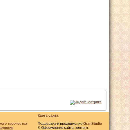
Карта сайта
кого творчества
Поддержка и продвижение
GranStudio
коделия
© Оформление сайта, контент.