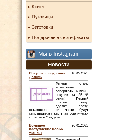
Книги
Пуговицы
Заготовки
Подарочные сертификаты
Мы в Instagram
Новости
Покупай сразу, плати
10.05.2023
Долями
Теперь стало
возможным
совершать онлайн-
покупки за 25 %
цены! Первый
платеж надо
сделать сразу,
оставшиеся три части будут
списываться с карты автоматически
с шагом в 2 недели. ...
Большое
26.01.2023
поступление новых
тканей!
Много новинок! ...