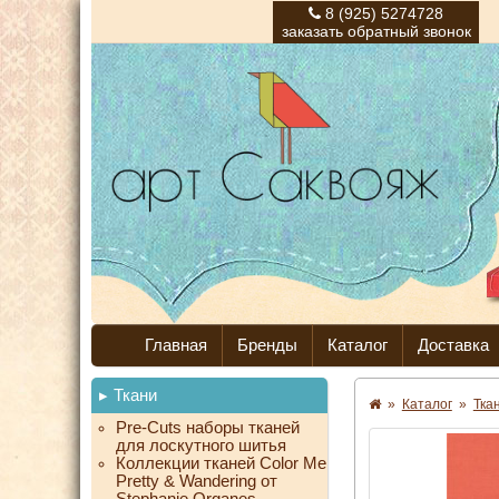
8 (925) 5274728
заказать обратный звонок
Главная
Бренды
Каталог
Доставка
Ткани
»
Каталог
»
Тка
Pre-Cuts наборы тканей
для лоскутного шитья
Коллекции тканей Color Me
Pretty & Wandering от
Stephanie Organes