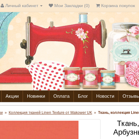
Личный кабинет
Мои Закладки (0)
Корзина покупок
Акции
Новинки
Оплата
Блог
Новости
Отзыв
ни
»
Коллекция тканей Linen Texture от Makower UK
»
Ткань, коллекция Line
Ткань,
Арбузн