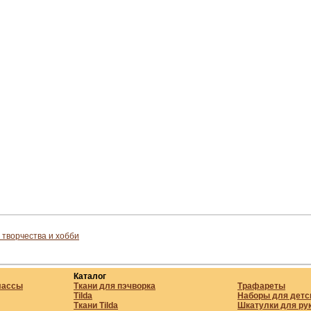
 творчества и хобби
Каталог
лассы
Ткани для пэчворка
Трафареты
Tilda
Наборы для детс
Ткани Tilda
Шкатулки для ру