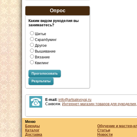
Опрос
Каким видом рукоделия вы
занимаетесь?
Шитье
Скрапбукинг
Другое
Вышивание
Вязание
Квилинг
Проголосовать
Результаты
E-mail:
info@artsakvoyaj.ru
Саквояж.
Интернет-магазин товаров для рукоделия,
Меню
Бренды
Обучение и мастер-к
Каталог
Статьи
Доставка
Новости