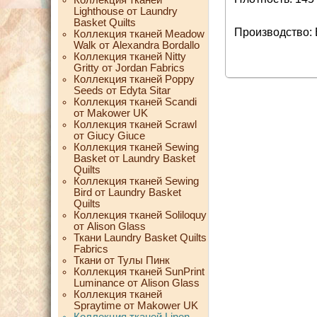
Lighthouse от Laundry
Basket Quilts
Производство:
Коллекция тканей Meadow
Walk от Alexandra Bordallo
Коллекция тканей Nitty
Gritty от Jordan Fabrics
Коллекция тканей Poppy
Seeds от Edyta Sitar
Коллекция тканей Scandi
от Makower UK
Коллекция тканей Scrawl
от Giucy Giuce
Коллекция тканей Sewing
Basket от Laundry Basket
Quilts
Коллекция тканей Sewing
Bird от Laundry Basket
Quilts
Коллекция тканей Soliloquy
от Alison Glass
Ткани Laundry Basket Quilts
Fabrics
Ткани от Тулы Пинк
Коллекция тканей SunPrint
Luminance от Alison Glass
Коллекция тканей
Spraytime от Makower UK
Коллекция тканей Linen