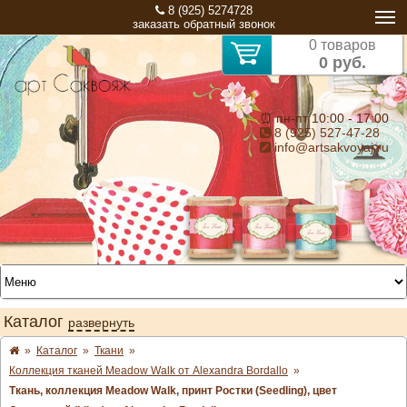
8 (925) 5274728
заказать обратный звонок
0 товаров
0 руб.
⏰ пн-пт 10:00 - 17:00
8 (925) 527-47-28
info@artsakvoyaj.ru
Каталог
развернуть
»
Каталог
»
Ткани
»
Коллекция тканей Meadow Walk от Alexandra Bordallo
»
Ткань, коллекция Meadow Walk, принт Ростки (Seedling), цвет