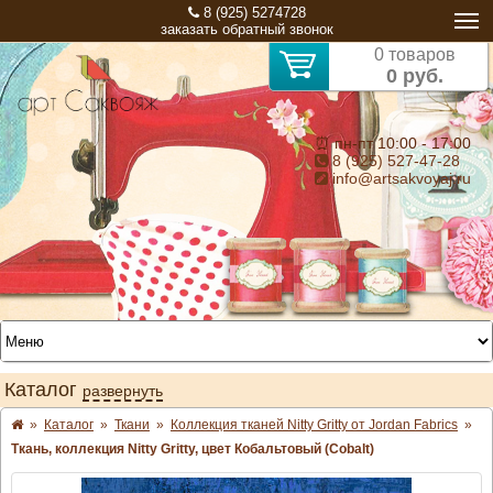
8 (925) 5274728
заказать обратный звонок
0 товаров
0 руб.
⏰ пн-пт 10:00 - 17:00
8 (925) 527-47-28
info@artsakvoyaj.ru
Каталог
развернуть
»
Каталог
»
Ткани
»
Коллекция тканей Nitty Gritty от Jordan Fabrics
»
Ткань, коллекция Nitty Gritty, цвет Кобальтовый (Cobalt)