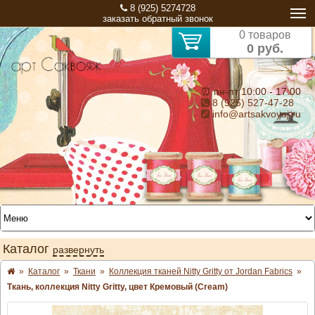
8 (925) 5274728
заказать обратный звонок
0 товаров
0 руб.
⏰ пн-пт 10:00 - 17:00
8 (925) 527-47-28
info@artsakvoyaj.ru
Каталог
развернуть
»
Каталог
»
Ткани
»
Коллекция тканей Nitty Gritty от Jordan Fabrics
»
Ткань, коллекция Nitty Gritty, цвет Кремовый (Cream)