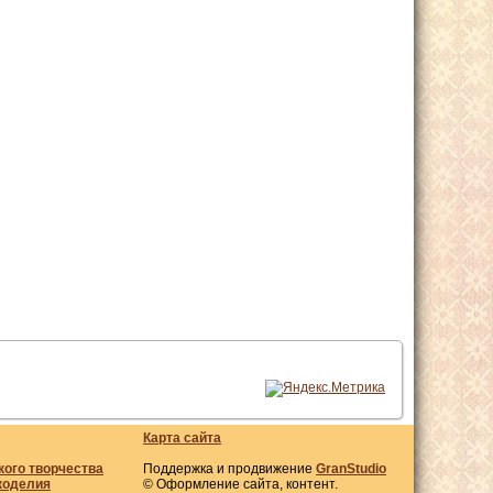
Карта сайта
кого творчества
Поддержка и продвижение
GranStudio
коделия
© Оформление сайта, контент.