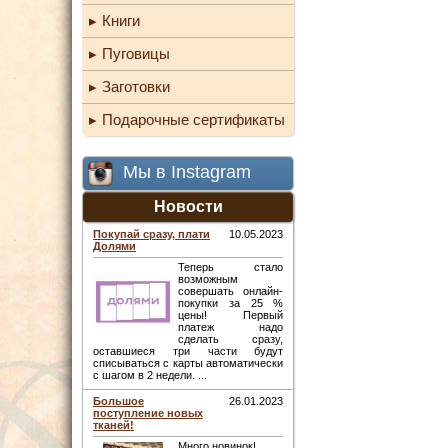
Книги
Пуговицы
Заготовки
Подарочные сертификаты
Мы в Instagram
Новости
Покупай сразу, плати
10.05.2023
Долями
Теперь стало
возможным
совершать онлайн-
покупки за 25 %
цены! Первый
платеж надо
сделать сразу,
оставшиеся три части будут
списываться с карты автоматически
с шагом в 2 недели. ...
Большое
26.01.2023
поступление новых
тканей!
Много новинок! ...