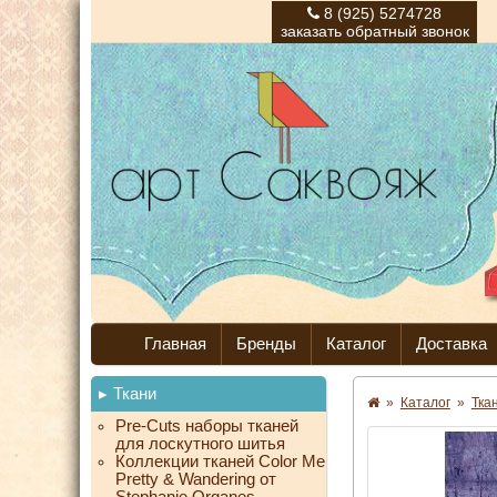
8 (925) 5274728
заказать обратный звонок
Главная
Бренды
Каталог
Доставка
Ткани
»
Каталог
»
Тка
Pre-Cuts наборы тканей
для лоскутного шитья
Коллекции тканей Color Me
Pretty & Wandering от
Stephanie Organes