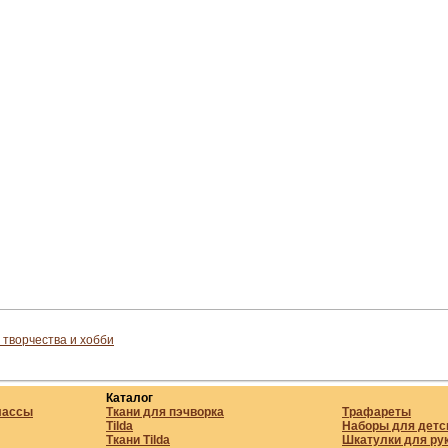
 творчества и хобби
Каталог
лассы
Ткани для пэчворка
Трафареты
Tilda
Наборы для детс
Ткани Tilda
Шкатулки для ру