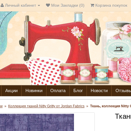
Личный кабинет
Мои Закладки (0)
Корзина покупок
Акции
Новинки
Оплата
Блог
Новости
Отзыв
ни
»
Коллекция тканей Nitty Gritty от Jordan Fabrics
»
Ткань, коллекция Nitty 
Ткань