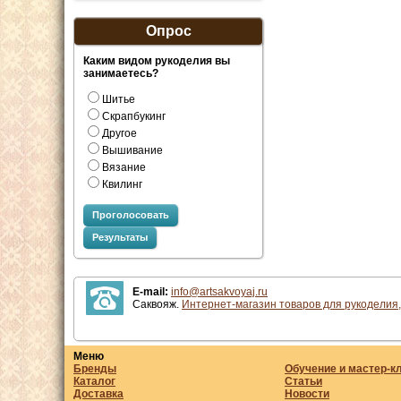
Опрос
Каким видом рукоделия вы
занимаетесь?
Шитье
Скрапбукинг
Другое
Вышивание
Вязание
Квилинг
Проголосовать
Результаты
E-mail:
info@artsakvoyaj.ru
Саквояж.
Интернет-магазин товаров для рукоделия,
Меню
Бренды
Обучение и мастер-к
Каталог
Статьи
Доставка
Новости