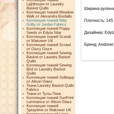
Lighthouse от Laundry
Basket Quilts
Ширина рулона:
Коллекция тканей Meadow
Walk от Alexandra Bordallo
Коллекция тканей Nitty
Плотность: 145 
Gritty от Jordan Fabrics
Коллекция тканей Poppy
Дизайнер: Edyta
Seeds от Edyta Sitar
Коллекция тканей Scandi
от Makower UK
Бренд: Andover
Коллекция тканей Scrawl
от Giucy Giuce
Коллекция тканей Sewing
Basket от Laundry Basket
Quilts
Коллекция тканей Sewing
Bird от Laundry Basket
Quilts
Коллекция тканей Soliloquy
от Alison Glass
Ткани Laundry Basket Quilts
Fabrics
Ткани от Тулы Пинк
Коллекция тканей SunPrint
Luminance от Alison Glass
Коллекция тканей
Spraytime от Makower UK
Коллекция тканей Linen