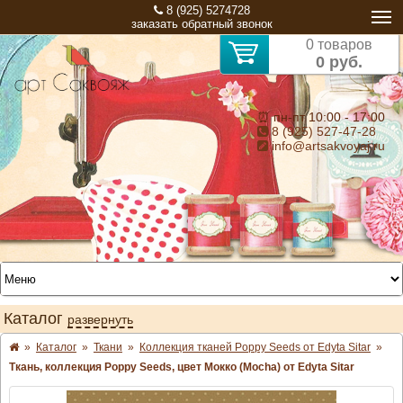
8 (925) 5274728
заказать обратный звонок
0 товаров
0 руб.
⏰ пн-пт 10:00 - 17:00
8 (925) 527-47-28
info@artsakvoyaj.ru
Каталог
развернуть
»
Каталог
»
Ткани
»
Коллекция тканей Poppy Seeds от Edyta Sitar
»
Ткань, коллекция Poppy Seeds, цвет Мокко (Mocha) от Edyta Sitar