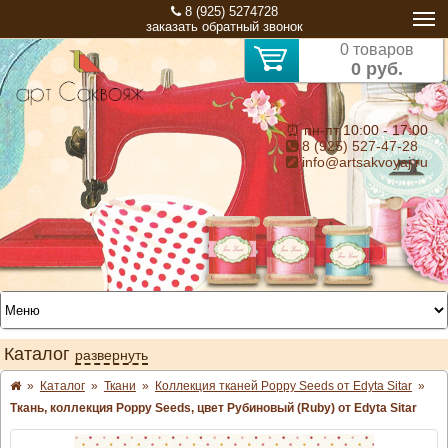
8 (925) 5274728
заказать обратный звонок
0 товаров
0 руб.
⏰ пн-пт 10:00 - 17:00
8 (925) 527-47-28
info@artsakvoyaj.ru
Каталог
развернуть
»
Каталог
»
Ткани
»
Коллекция тканей Poppy Seeds от Edyta Sitar
»
Ткань, коллекция Poppy Seeds, цвет Рубиновый (Ruby) от Edyta Sitar