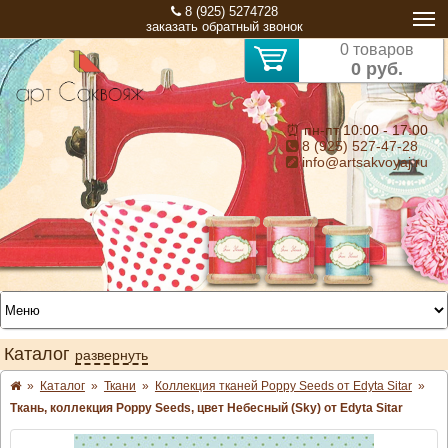
8 (925) 5274728
заказать обратный звонок
0 товаров
0 руб.
⏰ пн-пт 10:00 - 17:00
8 (925) 527-47-28
info@artsakvoyaj.ru
Каталог
развернуть
»
Каталог
»
Ткани
»
Коллекция тканей Poppy Seeds от Edyta Sitar
»
Ткань, коллекция Poppy Seeds, цвет Небесный (Sky) от Edyta Sitar