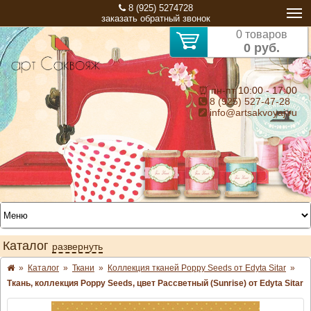
8 (925) 5274728
заказать обратный звонок
0 товаров
0 руб.
⏰ пн-пт 10:00 - 17:00
8 (925) 527-47-28
info@artsakvoyaj.ru
Каталог
развернуть
»
Каталог
»
Ткани
»
Коллекция тканей Poppy Seeds от Edyta Sitar
»
Ткань, коллекция Poppy Seeds, цвет Рассветный (Sunrise) от Edyta Sitar