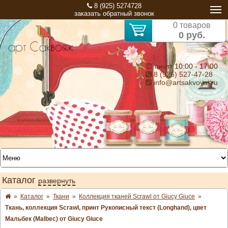
8 (925) 5274728
заказать обратный звонок
0 товаров
0 руб.
⏰ пн-пт 10:00 - 17:00
8 (925) 527-47-28
info@artsakvoyaj.ru
Каталог
развернуть
»
Каталог
»
Ткани
»
Коллекция тканей Scrawl от Giucy Giuce
»
Ткань, коллекция Scrawl, принт Рукописный текст (Longhand), цвет
Мальбек (Malbec) от Giucy Giuce