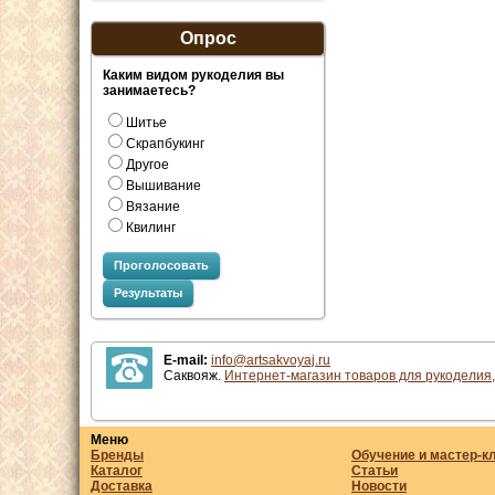
Опрос
Каким видом рукоделия вы
занимаетесь?
Шитье
Скрапбукинг
Другое
Вышивание
Вязание
Квилинг
Проголосовать
Результаты
E-mail:
info@artsakvoyaj.ru
Саквояж.
Интернет-магазин товаров для рукоделия,
Меню
Бренды
Обучение и мастер-к
Каталог
Статьи
Доставка
Новости