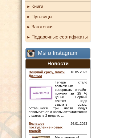
Книги
Пуговицы
Заготовки
Подарочные сертификаты
Мы в Instagram
Новости
Покупай сразу, плати
10.05.2023
Долями
Теперь стало
возможным
совершать онлайн-
покупки за 25 %
цены! Первый
платеж надо
сделать сразу,
оставшиеся три части будут
списываться с карты автоматически
с шагом в 2 недели. ...
Большое
26.01.2023
поступление новых
тканей!
Много новинок! ...