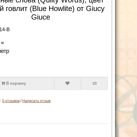
й говлит (Blue Howlite) от Giucy
Giuce
14-B
0 м
метр
В корзину
0 отзывов
/
Написать отзыв