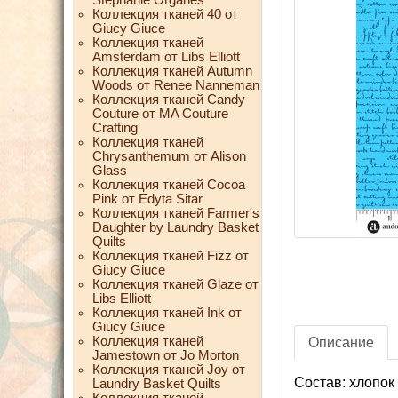
Коллекция тканей 40 от
Giucy Giuce
Коллекция тканей
Amsterdam от Libs Elliott
Коллекция тканей Autumn
Woods от Renee Nanneman
Коллекция тканей Candy
Couture от MA Couture
Crafting
Коллекция тканей
Chrysanthemum от Alison
Glass
Коллекция тканей Cocoa
Pink от Edyta Sitar
Коллекция тканей Farmer's
Daughter by Laundry Basket
Quilts
Коллекция тканей Fizz от
Giucy Giuce
Коллекция тканей Glaze от
Libs Elliott
Коллекция тканей Ink от
Giucy Giuce
Коллекция тканей
Описание
Jamestown от Jo Morton
Коллекция тканей Joy от
Состав: хлопок
Laundry Basket Quilts
Коллекция тканей