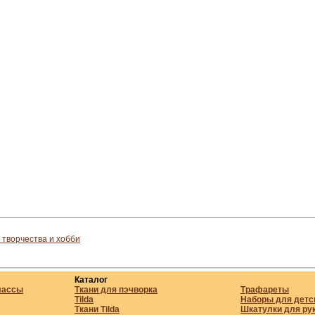
 творчества и хобби
Каталог
лассы
Ткани для пэчворка
Трафареты
Tilda
Наборы для детс
Ткани Tilda
Шкатулки для ру