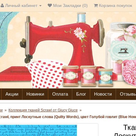
Личный кабинет
Мои Закладки (0)
Корзина покупок
Акции
Новинки
Оплата
Блог
Новости
Отзыв
ни
»
Коллекция тканей Scrawl от Giucy Giuce
»
rawl, принт Лоскутные слова (Quilty Words), цвет Голубой говлит (Blue Howl
Тка
Лоскут