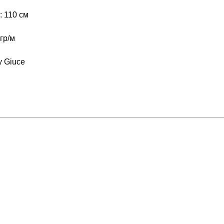
 110 см
гр/м
y Giuce