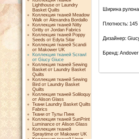
Lighthouse от Laundry
Ширина рулона:
Basket Quilts
Коллекция тканей Meadow
Walk от Alexandra Bordallo
Плотность: 145 
Коллекция тканей Nitty
Gritty от Jordan Fabrics
Коллекция тканей Poppy
Дизайнер: Giuc
Seeds от Edyta Sitar
Коллекция тканей Scandi
от Makower UK
Бренд: Andover
Коллекция тканей Scrawl
от Giucy Giuce
Коллекция тканей Sewing
Basket от Laundry Basket
Quilts
Коллекция тканей Sewing
Bird от Laundry Basket
Quilts
Коллекция тканей Soliloquy
от Alison Glass
Ткани Laundry Basket Quilts
Fabrics
Ткани от Тулы Пинк
Коллекция тканей SunPrint
Luminance от Alison Glass
Коллекция тканей
Spraytime от Makower UK
Коллекция тканей Linen