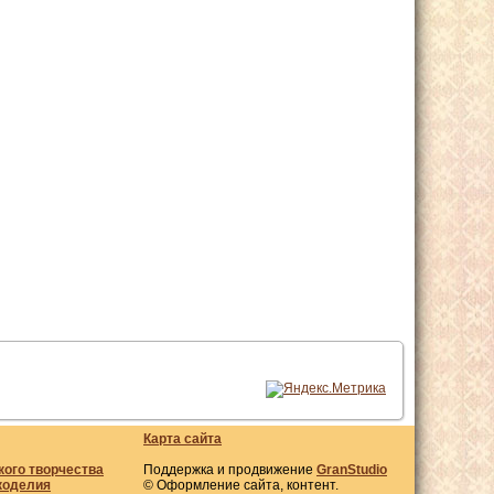
Карта сайта
кого творчества
Поддержка и продвижение
GranStudio
коделия
© Оформление сайта, контент.