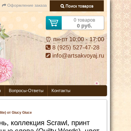
Оформление заказа
Поиск товаров
0 товаров
0 руб.
⏰ пн-пт 10:00 - 17:00
8 (925) 527-47-28
info@artsakvoyaj.ru
ы
Вопросы-Ответы
Контакты
ite) от Giucy Giuce
нь, коллекция Scrawl, принт
ные слова (Quilty Words), цвет