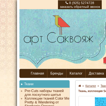
8 (925) 5274728
заказать обратный звонок
Главная
Бренды
Каталог
Доставка
Ткани
»
Каталог
»
Тка
Pre-Cuts наборы тканей
Ткань, коллекция Sc
для лоскутного шитья
Коллекции тканей Color Me
Pretty & Wandering от
Stephanie Organes