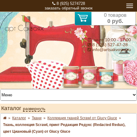
8 (925) 5274728
заказать обратный звонок
0 товаров
0 руб.
⏰ пн-пт 10:00 - 17:00
8 (925) 527-47-28
info@artsakvoyaj.ru
Каталог
развернуть
»
Каталог
»
Ткани
»
Коллекция тканей Scrawl от Giucy Giuce
»
Ткань, коллекция Scrawl, принт Редакция Редукс (Redacted Redux),
цвет Циановый (Cyan) от Giucy Giuce