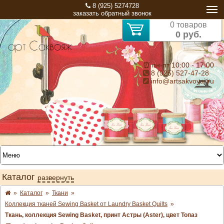
8 (925) 5274728
заказать обратный звонок
0 товаров
0 руб.
⏰ пн-пт 10:00 - 17:00
8 (925) 527-47-28
info@artsakvoyaj.ru
Каталог
развернуть
»
Каталог
»
Ткани
»
Коллекция тканей Sewing Basket от Laundry Basket Quilts
»
Ткань, коллекция Sewing Basket, принт Астры (Aster), цвет Топаз