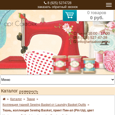
8 (925) 5274728
заказать обратный звонок
0 товаров
0 руб.
⏰ пн-пт 10:00 - 17:00
8 (925) 527-47-28
info@artsakvoyaj.ru
Каталог
развернуть
»
Каталог
»
Ткани
»
Коллекция тканей Sewing Basket от Laundry Basket Quilts
»
Ткань, коллекция Sewing Basket, принт Пин-ап (Pin Up), цвет