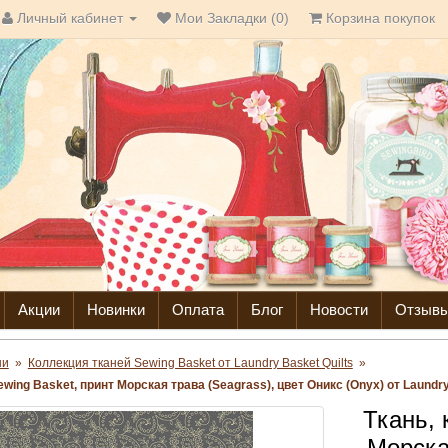
Личный кабинет
Мои Закладки (0)
Корзина покупок
Акции
Новинки
Оплата
Блог
Новости
Отзыв
ни
»
Коллекция тканей Sewing Basket от Laundry Basket Quilts
»
wing Basket, принт Морская трава (Seagrass), цвет Оникс (Onyx) от Laundry
Ткань, 
Морска