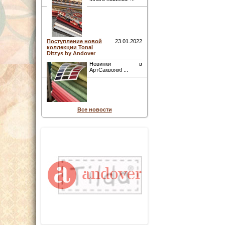
Поступление новой
23.01.2022
коллекции Tonal
Ditzys by Andover
Новинки в
АртСаквояж! ...
Все новости