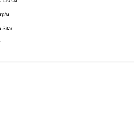
 110 см
гр/м
 Sitar
r