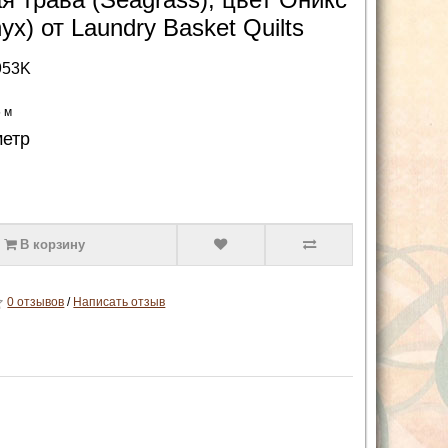
yx) от Laundry Basket Quilts
953K
5 м
метр
В корзину
0 отзывов
/
Написать отзыв