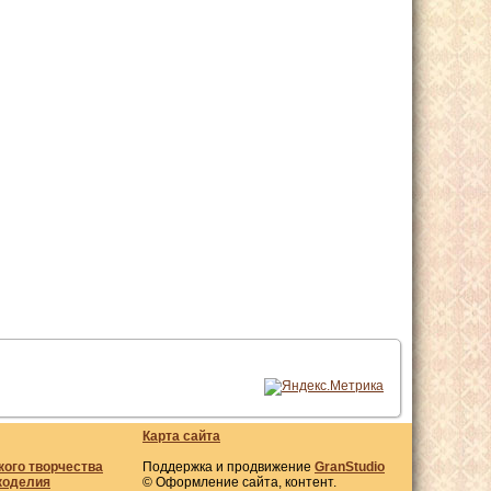
Карта сайта
кого творчества
Поддержка и продвижение
GranStudio
коделия
© Оформление сайта, контент.