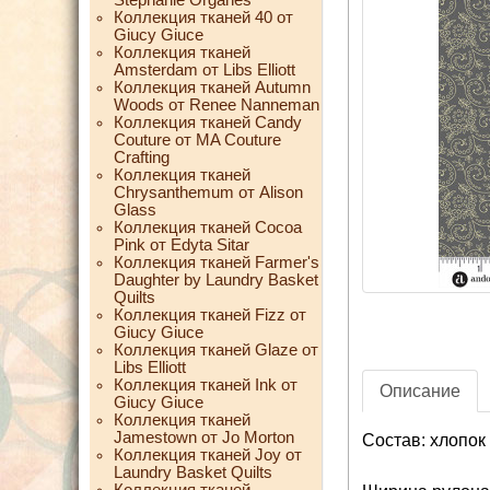
Коллекция тканей 40 от
Giucy Giuce
Коллекция тканей
Amsterdam от Libs Elliott
Коллекция тканей Autumn
Woods от Renee Nanneman
Коллекция тканей Candy
Couture от MA Couture
Crafting
Коллекция тканей
Chrysanthemum от Alison
Glass
Коллекция тканей Cocoa
Pink от Edyta Sitar
Коллекция тканей Farmer's
Daughter by Laundry Basket
Quilts
Коллекция тканей Fizz от
Giucy Giuce
Коллекция тканей Glaze от
Libs Elliott
Коллекция тканей Ink от
Описание
Giucy Giuce
Коллекция тканей
Jamestown от Jo Morton
Состав: хлопок
Коллекция тканей Joy от
Laundry Basket Quilts
Коллекция тканей