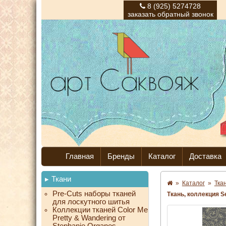
8 (925) 5274728
заказать обратный звонок
Главная
Бренды
Каталог
Доставка
Ткани
»
Каталог
»
Тка
Pre-Cuts наборы тканей
Ткань, коллекция Se
для лоскутного шитья
Коллекции тканей Color Me
Pretty & Wandering от
Stephanie Organes