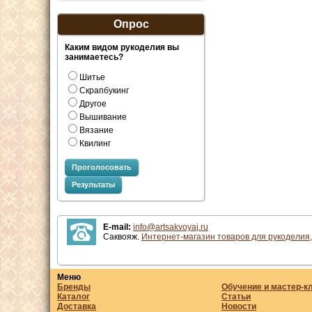
Опрос
Каким видом рукоделия вы
занимаетесь?
Шитье
Скрапбукинг
Другое
Вышивание
Вязание
Квилинг
Проголосовать
Результаты
E-mail:
info@artsakvoyaj.ru
Саквояж.
Интернет-магазин товаров для рукоделия,
Меню
Бренды
Обучение и мастер-к
Каталог
Статьи
Доставка
Новости