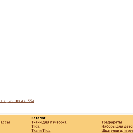
 творчества и хобби
Каталог
лассы
Ткани для пэчворка
Трафареты
Tilda
Наборы для детс
Ткани Tilda
Шкатулки для ру