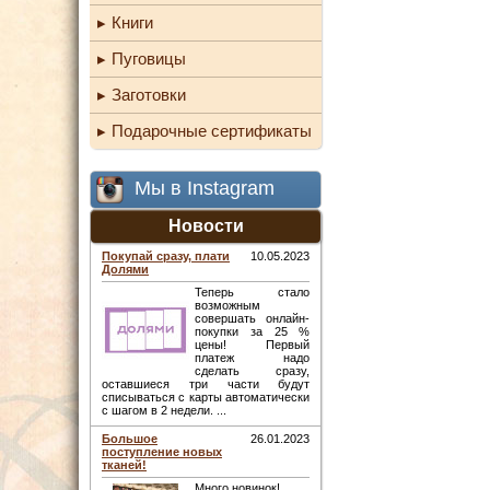
Книги
Пуговицы
Заготовки
Подарочные сертификаты
Мы в Instagram
Новости
Покупай сразу, плати
10.05.2023
Долями
Теперь стало
возможным
совершать онлайн-
покупки за 25 %
цены! Первый
платеж надо
сделать сразу,
оставшиеся три части будут
списываться с карты автоматически
с шагом в 2 недели. ...
Большое
26.01.2023
поступление новых
тканей!
Много новинок! ...