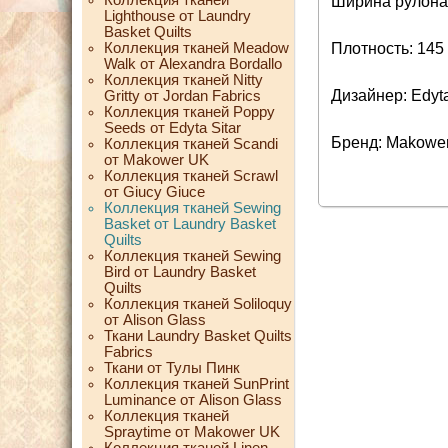
Ширина рулона:
Lighthouse от Laundry
Basket Quilts
Коллекция тканей Meadow
Плотность: 145 
Walk от Alexandra Bordallo
Коллекция тканей Nitty
Дизайнер: Edyta
Gritty от Jordan Fabrics
Коллекция тканей Poppy
Seeds от Edyta Sitar
Бренд: Makowe
Коллекция тканей Scandi
от Makower UK
Коллекция тканей Scrawl
от Giucy Giuce
Коллекция тканей Sewing
Basket от Laundry Basket
Quilts
Коллекция тканей Sewing
Bird от Laundry Basket
Quilts
Коллекция тканей Soliloquy
от Alison Glass
Ткани Laundry Basket Quilts
Fabrics
Ткани от Тулы Пинк
Коллекция тканей SunPrint
Luminance от Alison Glass
Коллекция тканей
Spraytime от Makower UK
Коллекция тканей Linen