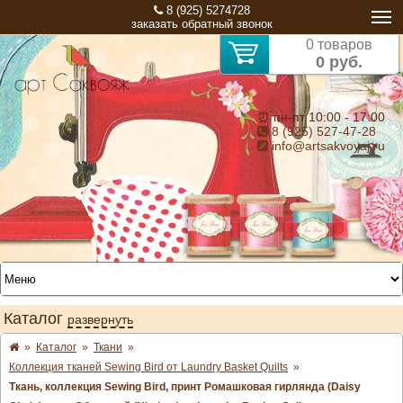
8 (925) 5274728
заказать обратный звонок
0 товаров
0 руб.
⏰ пн-пт 10:00 - 17:00
8 (925) 527-47-28
info@artsakvoyaj.ru
Каталог
развернуть
»
Каталог
»
Ткани
»
Коллекция тканей Sewing Bird от Laundry Basket Quilts
»
Ткань, коллекция Sewing Bird, принт Ромашковая гирлянда (Daisy