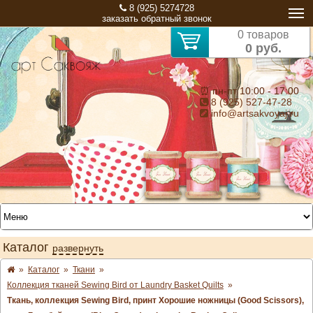
8 (925) 5274728
заказать обратный звонок
0 товаров
0 руб.
⏰ пн-пт 10:00 - 17:00
8 (925) 527-47-28
info@artsakvoyaj.ru
Каталог
развернуть
»
Каталог
»
Ткани
»
Коллекция тканей Sewing Bird от Laundry Basket Quilts
»
Ткань, коллекция Sewing Bird, принт Хорошие ножницы (Good Scissors),