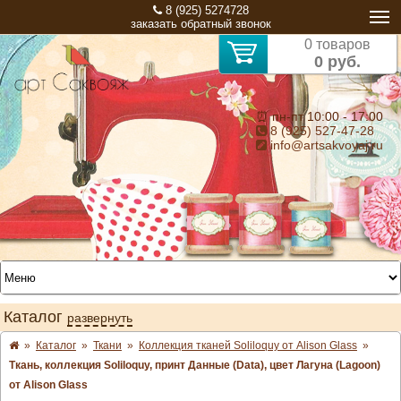
8 (925) 5274728
заказать обратный звонок
0 товаров
0 руб.
⏰ пн-пт 10:00 - 17:00
8 (925) 527-47-28
info@artsakvoyaj.ru
Каталог
развернуть
»
Каталог
»
Ткани
»
Коллекция тканей Soliloquy от Alison Glass
»
Ткань, коллекция Soliloquy, принт Данные (Data), цвет Лагуна (Lagoon)
от Alison Glass