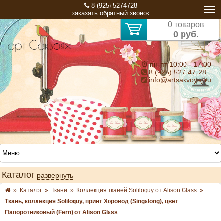
8 (925) 5274728
заказать обратный звонок
0 товаров
0 руб.
⏰ пн-пт 10:00 - 17:00
8 (925) 527-47-28
info@artsakvoyaj.ru
Каталог
развернуть
»
Каталог
»
Ткани
»
Коллекция тканей Soliloquy от Alison Glass
»
Ткань, коллекция Soliloquy, принт Хоровод (Singalong), цвет
Папоротниковый (Fern) от Alison Glass