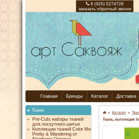
8 (925) 5274728
заказать обратный звонок
Главная
Бренды
Каталог
Доставка
Ткани
»
Каталог
»
Тка
Pre-Cuts наборы тканей
Ткань, коллекция So
для лоскутного шитья
Коллекции тканей Color Me
Pretty & Wandering от
Stephanie Organes