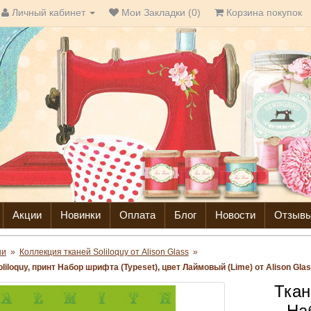
Личный кабинет
Мои Закладки (0)
Корзина покупок
Акции
Новинки
Оплата
Блог
Новости
Отзыв
ни
»
Коллекция тканей Soliloquy от Alison Glass
»
liloquy, принт Набор шрифта (Typeset), цвет Лаймовый (Lime) от Alison Gla
Ткан
На