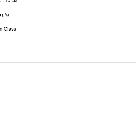
 110 см
гр/м
n Glass