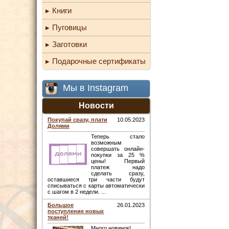
Книги
Пуговицы
Заготовки
Подарочные сертификаты
Мы в Instagram
Новости
Покупай сразу, плати
10.05.2023
Долями
Теперь стало
возможным
совершать онлайн-
покупки за 25 %
цены! Первый
платеж надо
сделать сразу,
оставшиеся три части будут
списываться с карты автоматически
с шагом в 2 недели. ...
Большое
26.01.2023
поступление новых
тканей!
Много новинок! ...