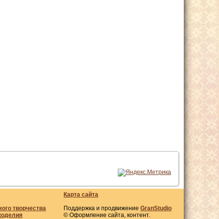
Карта сайта
кого творчества
Поддержка и продвижение
GranStudio
коделия
© Оформление сайта, контент.