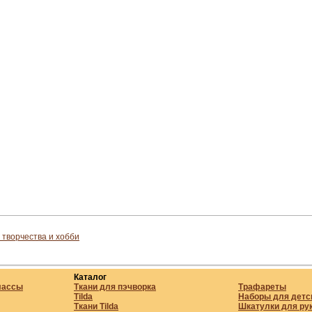
 творчества и хобби
Каталог
лассы
Ткани для пэчворка
Трафареты
Tilda
Наборы для детс
Ткани Tilda
Шкатулки для ру