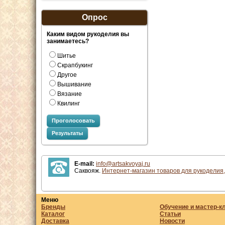
Опрос
Каким видом рукоделия вы
занимаетесь?
Шитье
Скрапбукинг
Другое
Вышивание
Вязание
Квилинг
Проголосовать
Результаты
E-mail:
info@artsakvoyaj.ru
Саквояж.
Интернет-магазин товаров для рукоделия,
Меню
Бренды
Обучение и мастер-к
Каталог
Статьи
Доставка
Новости