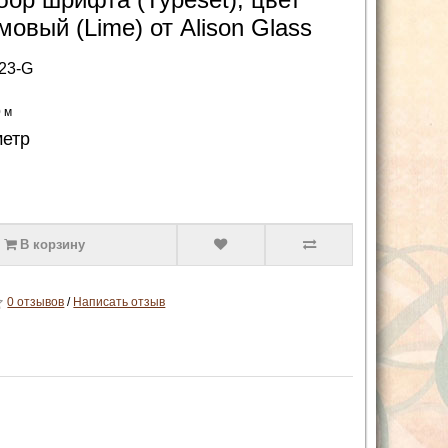
овый (Lime) от Alison Glass
23-G
0 м
метр
В корзину
0 отзывов
/
Написать отзыв