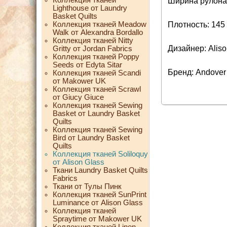
Ширина рулона:
Lighthouse от Laundry
Basket Quilts
Коллекция тканей Meadow
Плотность: 145 
Walk от Alexandra Bordallo
Коллекция тканей Nitty
Дизайнер: Aliso
Gritty от Jordan Fabrics
Коллекция тканей Poppy
Seeds от Edyta Sitar
Бренд: Andover
Коллекция тканей Scandi
от Makower UK
Коллекция тканей Scrawl
от Giucy Giuce
Коллекция тканей Sewing
Basket от Laundry Basket
Quilts
Коллекция тканей Sewing
Bird от Laundry Basket
Quilts
Коллекция тканей Soliloquy
от Alison Glass
Ткани Laundry Basket Quilts
Fabrics
Ткани от Тулы Пинк
Коллекция тканей SunPrint
Luminance от Alison Glass
Коллекция тканей
Spraytime от Makower UK
Коллекция тканей Linen