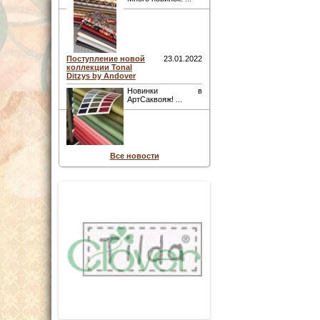
Поступление новой
23.01.2022
коллекции Tonal
Ditzys by Andover
Новинки в
АртСаквояж! ...
Все новости