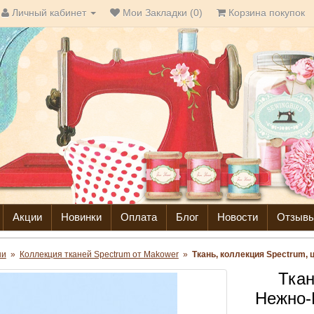
Личный кабинет
Мои Закладки (0)
Корзина покупок
Акции
Новинки
Оплата
Блог
Новости
Отзыв
ни
»
Коллекция тканей Spectrum от Makower
»
Ткань, коллекция Spectrum, 
Ткан
Нежно-