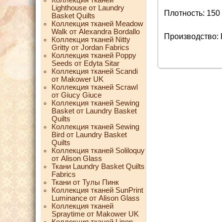
Lighthouse от Laundry
Плотность: 150 
Basket Quilts
Коллекция тканей Meadow
Walk от Alexandra Bordallo
Производство:
Коллекция тканей Nitty
Gritty от Jordan Fabrics
Коллекция тканей Poppy
Seeds от Edyta Sitar
Коллекция тканей Scandi
от Makower UK
Коллекция тканей Scrawl
от Giucy Giuce
Коллекция тканей Sewing
Basket от Laundry Basket
Quilts
Коллекция тканей Sewing
Bird от Laundry Basket
Quilts
Коллекция тканей Soliloquy
от Alison Glass
Ткани Laundry Basket Quilts
Fabrics
Ткани от Тулы Пинк
Коллекция тканей SunPrint
Luminance от Alison Glass
Коллекция тканей
Spraytime от Makower UK
Коллекция тканей Linen