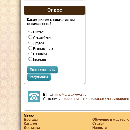
Опрос
Каким видом рукоделия вы
занимаетесь?
Шитье
Скрапбукинг
Другое
Вышивание
Вязание
Квилинг
Проголосовать
Результаты
E-mail:
info@artsakvoyaj.ru
Саквояж.
Интернет-магазин товаров для рукоделия,
Меню
Бренды
Обучение и мастер-к
Каталог
Статьи
Доставка
Новости