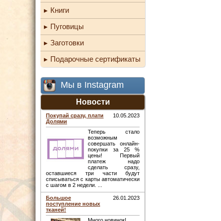
Книги
Пуговицы
Заготовки
Подарочные сертификаты
Мы в Instagram
Новости
Покупай сразу, плати
10.05.2023
Долями
Теперь стало
возможным
совершать онлайн-
покупки за 25 %
цены! Первый
платеж надо
сделать сразу,
оставшиеся три части будут
списываться с карты автоматически
с шагом в 2 недели. ...
Большое
26.01.2023
поступление новых
тканей!
Много новинок! ...