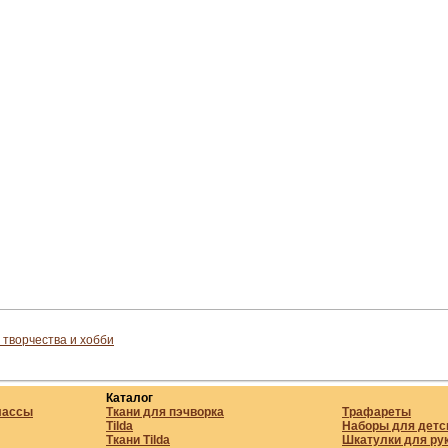
 творчества и хобби
Каталог
лассы
Ткани для пэчворка
Трафареты
Tilda
Наборы для детс
Ткани Tilda
Шкатулки для ру