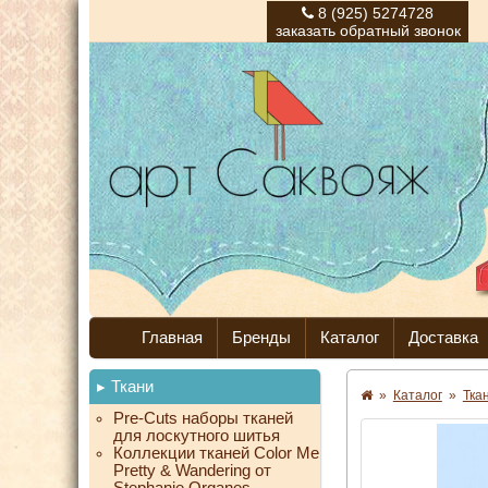
8 (925) 5274728
заказать обратный звонок
Главная
Бренды
Каталог
Доставка
Ткани
»
Каталог
»
Тка
Pre-Cuts наборы тканей
для лоскутного шитья
Коллекции тканей Color Me
Pretty & Wandering от
Stephanie Organes