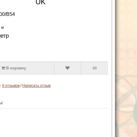
UK
00/B54
0 м
метр
В корзину
0 отзывов
/
Написать отзыв
ы