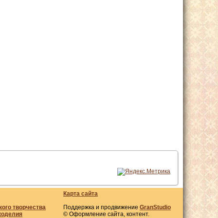
Карта сайта
кого творчества
Поддержка и продвижение
GranStudio
коделия
© Оформление сайта, контент.