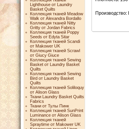
Lighthouse от Laundry
Basket Quilts
Производство:
Коллекция тканей Meadow
Walk от Alexandra Bordallo
Коллекция тканей Nitty
Gritty от Jordan Fabrics
Коллекция тканей Poppy
Seeds от Edyta Sitar
Коллекция тканей Scandi
от Makower UK
Коллекция тканей Scrawl
от Giucy Giuce
Коллекция тканей Sewing
Basket от Laundry Basket
Quilts
Коллекция тканей Sewing
Bird от Laundry Basket
Quilts
Коллекция тканей Soliloquy
от Alison Glass
Ткани Laundry Basket Quilts
Fabrics
Ткани от Тулы Пинк
Коллекция тканей SunPrint
Luminance от Alison Glass
Коллекция тканей
Spraytime от Makower UK
Коллекция тканей Linen