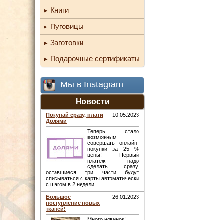
Книги
Пуговицы
Заготовки
Подарочные сертификаты
Мы в Instagram
Новости
Покупай сразу, плати
10.05.2023
Долями
Теперь стало
возможным
совершать онлайн-
покупки за 25 %
цены! Первый
платеж надо
сделать сразу,
оставшиеся три части будут
списываться с карты автоматически
с шагом в 2 недели. ...
Большое
26.01.2023
поступление новых
тканей!
Много новинок! ...