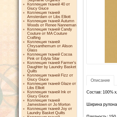
Коллекция тканей 40 от
Giucy Giuce
Коллекция тканей
Amsterdam от Libs Elliott
Коллекция тканей Autumn
Woods от Renee Nanneman
Коллекция тканей Candy
Couture от MA Couture
Crafting
Коллекция тканей
Chrysanthemum от Alison
Glass
Коллекция тканей Cocoa
Pink от Edyta Sitar
Коллекция тканей Farmer's
Daughter by Laundry Basket
Quilts
Коллекция тканей Fizz от
Giucy Giuce
Описание
Коллекция тканей Glaze от
Libs Elliott
Коллекция тканей Ink от
Состав: 100% х
Giucy Giuce
Коллекция тканей
Ширина рулона:
Jamestown от Jo Morton
Коллекция тканей Joy от
Laundry Basket Quilts
Плотность: 150 
Коллекция тканей