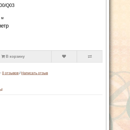
00/Q03
5 м
метр
В корзину
0 отзывов
/
Написать отзыв
ы