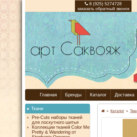
8 (925) 5274728
заказать обратный звонок
Главная
Бренды
Каталог
Доставка
Ткани
»
Каталог
»
Тка
Pre-Cuts наборы тканей
для лоскутного шитья
Коллекции тканей Color Me
Pretty & Wandering от
Stephanie Organes