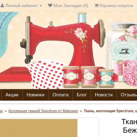
Личный кабинет
Мои Закладки (0)
Корзина покупок
Акции
Новинки
Оплата
Блог
Новости
Отзыв
ни
»
Коллекция тканей Spectrum от Makower
»
Ткань, коллекция Spectrum, 
Ткан
Беж