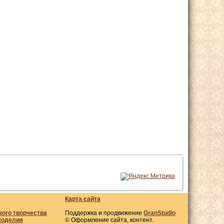
Карта сайта
кого творчества
Поддержка и продвижение
GranStudio
коделия
© Оформление сайта, контент.