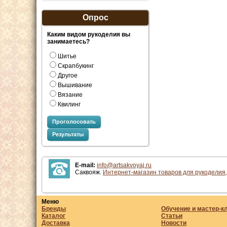
Опрос
Каким видом рукоделия вы
занимаетесь?
Шитье
Скрапбукинг
Другое
Вышивание
Вязание
Квилинг
Проголосовать
Результаты
E-mail:
info@artsakvoyaj.ru
Саквояж.
Интернет-магазин товаров для рукоделия,
Меню
Бренды
Обучение и мастер-к
Каталог
Статьи
Доставка
Новости