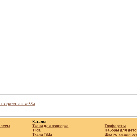
 творчества и хобби
Каталог
лассы
Ткани для пэчворка
Трафареты
Tilda
Наборы для детс
Ткани Tilda
Шкатулки для ру