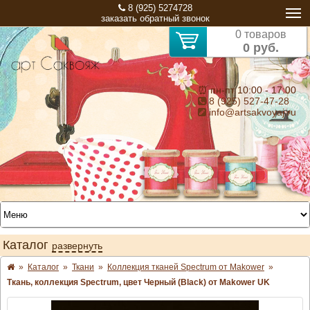
8 (925) 5274728
заказать обратный звонок
0 товаров
0 руб.
⏰ пн-пт 10:00 - 17:00
8 (925) 527-47-28
info@artsakvoyaj.ru
Каталог
развернуть
»
Каталог
»
Ткани
»
Коллекция тканей Spectrum от Makower
»
Ткань, коллекция Spectrum, цвет Черный (Black) от Makower UK