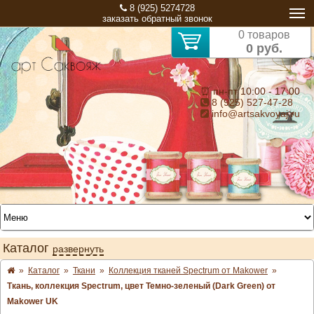
8 (925) 5274728
заказать обратный звонок
0 товаров
0 руб.
⏰ пн-пт 10:00 - 17:00
8 (925) 527-47-28
info@artsakvoyaj.ru
Каталог
развернуть
»
Каталог
»
Ткани
»
Коллекция тканей Spectrum от Makower
»
Ткань, коллекция Spectrum, цвет Темно-зеленый (Dark Green) от
Makower UK