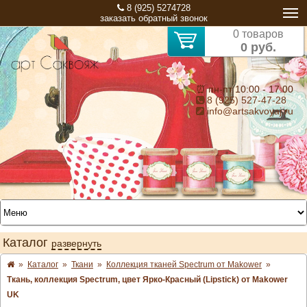
8 (925) 5274728
заказать обратный звонок
0 товаров
0 руб.
⏰ пн-пт 10:00 - 17:00
8 (925) 527-47-28
info@artsakvoyaj.ru
Каталог
развернуть
»
Каталог
»
Ткани
»
Коллекция тканей Spectrum от Makower
»
Ткань, коллекция Spectrum, цвет Ярко-Красный (Lipstick) от Makower
UK