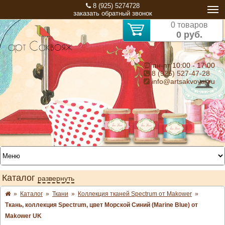
8 (925) 5274728
заказать обратный звонок
0 товаров
0 руб.
⏰ пн-пт 10:00 - 17:00
8 (925) 527-47-28
info@artsakvoyaj.ru
Каталог
развернуть
»
Каталог
»
Ткани
»
Коллекция тканей Spectrum от Makower
»
Ткань, коллекция Spectrum, цвет Морской Синий (Marine Blue) от
Makower UK