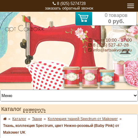
8 (925) 5274728
заказать обратный звонок
0 товаров
0 руб.
⏰ пн-пт 10:00 - 17:00
8 (925) 527-47-28
info@artsakvoyaj.ru
Каталог
развернуть
»
Каталог
»
Ткани
»
Коллекция тканей Spectrum от Makower
»
Ткань, коллекция Spectrum, цвет Нежно-розовый (Baby Pink) от
Makower UK