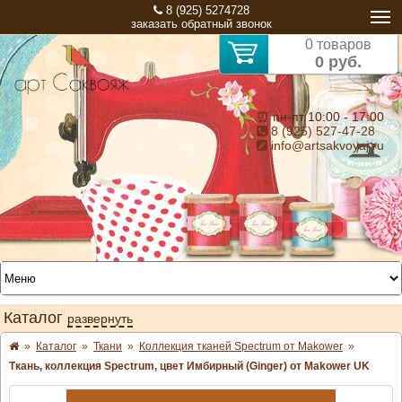
8 (925) 5274728
заказать обратный звонок
0 товаров
0 руб.
⏰ пн-пт 10:00 - 17:00
8 (925) 527-47-28
info@artsakvoyaj.ru
Каталог
развернуть
»
Каталог
»
Ткани
»
Коллекция тканей Spectrum от Makower
»
Ткань, коллекция Spectrum, цвет Имбирный (Ginger) от Makower UK