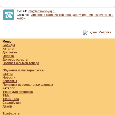
E-mail:
info@artsakvoyaj.ru
Саквояж.
Интернет-магазин товаров для рукоделия, творчества и
хобби
Меню
Бренды
Каталог
Доставка
Оплата
Договор оферты
Возврат и обмен товара
Обучение и мастер-классы
Статьи
Новости
Контакты
Политика персональных данных
Каталог
Ткани для пэчворка
Tilda
Ткани Tilda
Скрапбукинг
Декор
Трафареты