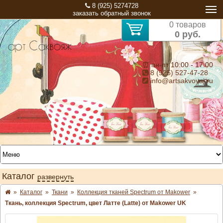
8 (925) 5274728
заказать обратный звонок
0 товаров
0 руб.
⏰ пн-пт 10:00 - 17:00
8 (925) 527-47-28
info@artsakvoyaj.ru
Каталог
развернуть
»
Каталог
»
Ткани
»
Коллекция тканей Spectrum от Makower
»
Ткань, коллекция Spectrum, цвет Латте (Latte) от Makower UK