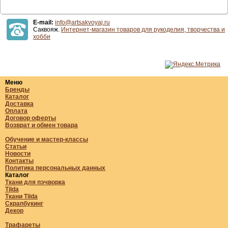
E-mail:
info@artsakvoyaj.ru
Саквояж.
Интернет-магазин товаров для рукоделия, творчества и
хобби
Меню
Бренды
Каталог
Доставка
Оплата
Договор оферты
Возврат и обмен товара
Обучение и мастер-классы
Статьи
Новости
Контакты
Политика персональных данных
Каталог
Ткани для пэчворка
Tilda
Ткани Tilda
Скрапбукинг
Декор
Трафареты