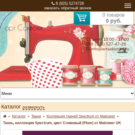
8 (925) 5274728
заказать обратный звонок
0 товаров
0 руб.
⏰ пн-пт 10:00 - 17:00
8 (925) 527-47-28
info@artsakvoyaj.ru
Каталог
развернуть
»
Каталог
»
Ткани
»
Коллекция тканей Spectrum от Makower
»
Ткань, коллекция Spectrum, цвет Сливовый (Plum) от Makower UK