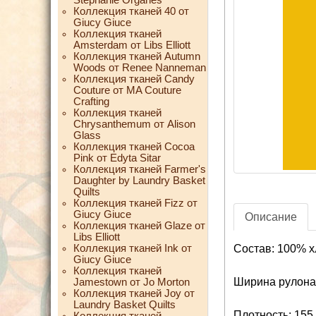
Коллекция тканей 40 от
Giucy Giuce
Коллекция тканей
Amsterdam от Libs Elliott
Коллекция тканей Autumn
Woods от Renee Nanneman
Коллекция тканей Candy
Couture от MA Couture
Crafting
Коллекция тканей
Chrysanthemum от Alison
Glass
Коллекция тканей Cocoa
Pink от Edyta Sitar
Коллекция тканей Farmer's
Daughter by Laundry Basket
Quilts
Коллекция тканей Fizz от
Giucy Giuce
Описание
Коллекция тканей Glaze от
Libs Elliott
Коллекция тканей Ink от
Состав: 100% х
Giucy Giuce
Коллекция тканей
Ширина рулона:
Jamestown от Jo Morton
Коллекция тканей Joy от
Laundry Basket Quilts
Плотность: 155 
Коллекция тканей