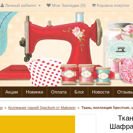
Личный кабинет
Мои Закладки (0)
Корзина покупок
Акции
Новинки
Оплата
Блог
Новости
Отзыв
ни
»
Коллекция тканей Spectrum от Makower
»
Ткань, коллекция Spectrum, 
Ткан
Шафран