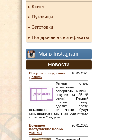
Книги
Пуговицы
Заготовки
Подарочные сертификаты
Мы в Instagram
Новости
Покупай сразу, плати
10.05.2023
Долями
Теперь стало
возможным
совершать онлайн-
покупки за 25 %
цены! Первый
платеж надо
сделать сразу,
оставшиеся три части будут
списываться с карты автоматически
с шагом в 2 недели. ...
Большое
26.01.2023
поступление новых
тканей!
Много новинок! ...