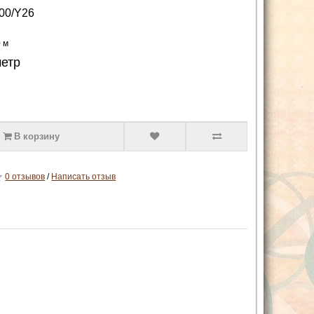
00/Y26
0 м
метр
В корзину
0 отзывов
/
Написать отзыв