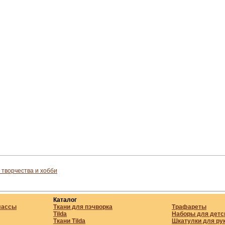
 творчества и хобби
Каталог
лассы
Ткани для пэчворка
Трафареты
Tilda
Наборы для детс
Ткани Tilda
Шкатулки для ру