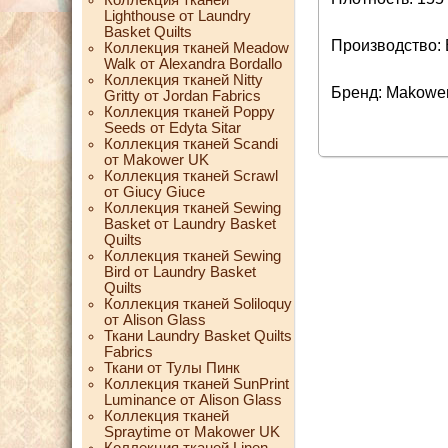
Lighthouse от Laundry
Basket Quilts
Производство:
Коллекция тканей Meadow
Walk от Alexandra Bordallo
Коллекция тканей Nitty
Бренд: Makowe
Gritty от Jordan Fabrics
Коллекция тканей Poppy
Seeds от Edyta Sitar
Коллекция тканей Scandi
от Makower UK
Коллекция тканей Scrawl
от Giucy Giuce
Коллекция тканей Sewing
Basket от Laundry Basket
Quilts
Коллекция тканей Sewing
Bird от Laundry Basket
Quilts
Коллекция тканей Soliloquy
от Alison Glass
Ткани Laundry Basket Quilts
Fabrics
Ткани от Тулы Пинк
Коллекция тканей SunPrint
Luminance от Alison Glass
Коллекция тканей
Spraytime от Makower UK
Коллекция тканей Linen