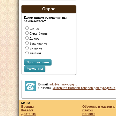
Опрос
Каким видом рукоделия вы
занимаетесь?
Шитье
Скрапбукинг
Другое
Вышивание
Вязание
Квилинг
Проголосовать
Результаты
E-mail:
info@artsakvoyaj.ru
Саквояж.
Интернет-магазин товаров для рукоделия,
Меню
Бренды
Обучение и мастер-к
Каталог
Статьи
Доставка
Новости