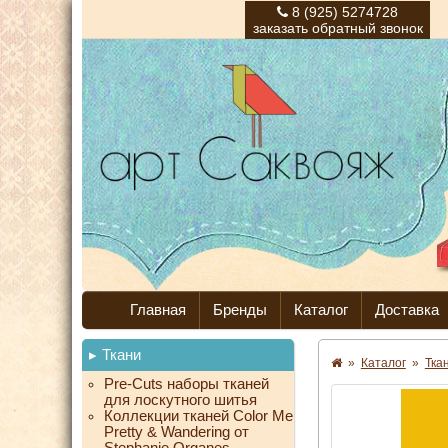
8 (925) 5274728
заказать обратный звонок
Главная
Бренды
Каталог
Доставка
Ткани
»
Каталог
»
Тка
Pre-Cuts наборы тканей
для лоскутного шитья
Коллекции тканей Color Me
Pretty & Wandering от
Stephanie Organes