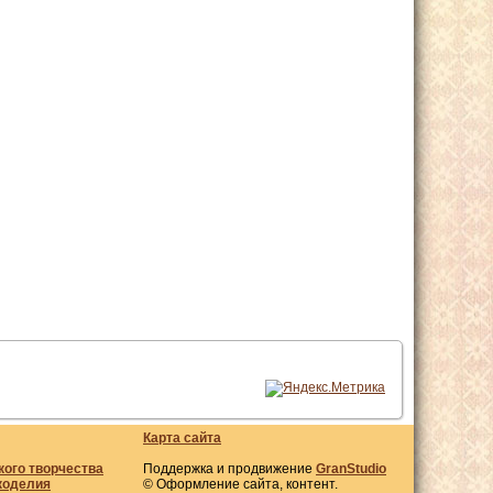
Карта сайта
кого творчества
Поддержка и продвижение
GranStudio
коделия
© Оформление сайта, контент.