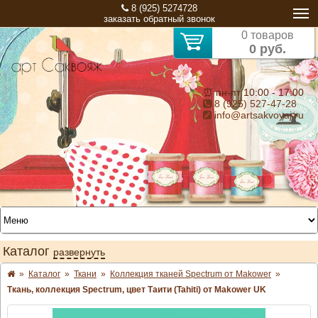
8 (925) 5274728
заказать обратный звонок
0 товаров
0 руб.
⏰ пн-пт 10:00 - 17:00
8 (925) 527-47-28
info@artsakvoyaj.ru
Каталог
развернуть
»
Каталог
»
Ткани
»
Коллекция тканей Spectrum от Makower
»
Ткань, коллекция Spectrum, цвет Таити (Tahiti) от Makower UK