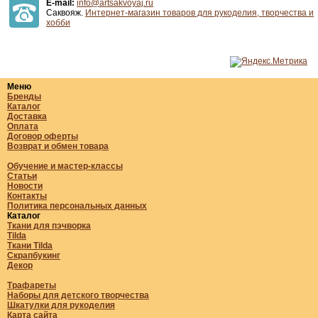
E-mail:
info@artsakvoyaj.ru
Саквояж.
Интернет-магазин товаров для рукоделия, творчества и
хобби
Меню
Бренды
Каталог
Доставка
Оплата
Договор оферты
Возврат и обмен товара
Обучение и мастер-классы
Статьи
Новости
Контакты
Политика персональных данных
Каталог
Ткани для пэчворка
Tilda
Ткани Tilda
Скрапбукинг
Декор
Трафареты
Наборы для детского творчества
Шкатулки для рукоделия
Карта сайта