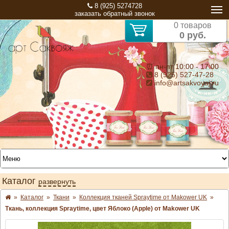
8 (925) 5274728
заказать обратный звонок
0 товаров
0 руб.
⏰ пн-пт 10:00 - 17:00
8 (925) 527-47-28
info@artsakvoyaj.ru
Каталог
развернуть
»
Каталог
»
Ткани
»
Коллекция тканей Spraytime от Makower UK
»
Ткань, коллекция Spraytime, цвет Яблоко (Apple) от Makower UK