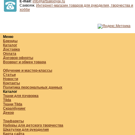
E-mail:
info@artsakvoyaj.ru
Саквояж.
Интернет-магазин товаров для рукоделия, творчества и
хобби
Меню
Бренды
Каталог
Доставка
Оплата
Договор оферты
Возврат и обмен товара
Обучение и мастер-классы
Статьи
Новости
Контакты
Политика персональных данных
Каталог
Ткани для пэчворка
Tilda
Ткани Tilda
Скрапбукинг
Декор
Трафареты
Наборы для детского творчества
Шкатулки для рукоделия
Карта сайта