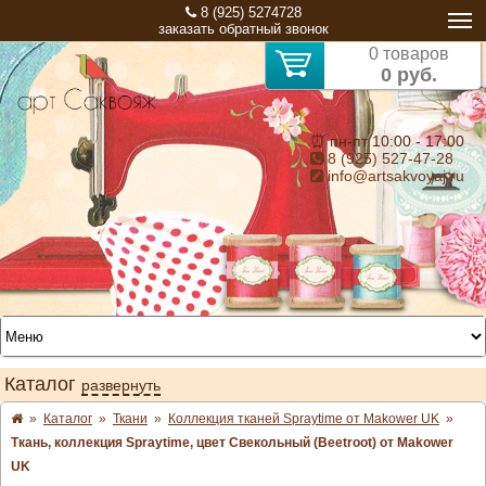
8 (925) 5274728
заказать обратный звонок
0 товаров
0 руб.
⏰ пн-пт 10:00 - 17:00
8 (925) 527-47-28
info@artsakvoyaj.ru
Каталог
развернуть
»
Каталог
»
Ткани
»
Коллекция тканей Spraytime от Makower UK
»
Ткань, коллекция Spraytime, цвет Свекольный (Beetroot) от Makower
UK