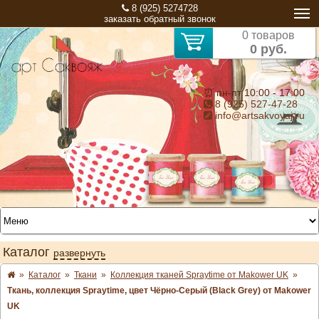
8 (925) 5274728
заказать обратный звонок
0 товаров
0 руб.
⏰ пн-пт 10:00 - 17:00
8 (925) 527-47-28
info@artsakvoyaj.ru
Каталог
развернуть
»
Каталог
»
Ткани
»
Коллекция тканей Spraytime от Makower UK
»
Ткань, коллекция Spraytime, цвет Чёрно-Серый (Black Grey) от Makower
UK