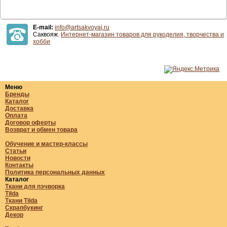
E-mail:
info@artsakvoyaj.ru
Саквояж.
Интернет-магазин товаров для рукоделия, творчества и
хобби
Меню
Бренды
Каталог
Доставка
Оплата
Договор оферты
Возврат и обмен товара
Обучение и мастер-классы
Статьи
Новости
Контакты
Политика персональных данных
Каталог
Ткани для пэчворка
Tilda
Ткани Tilda
Скрапбукинг
Декор