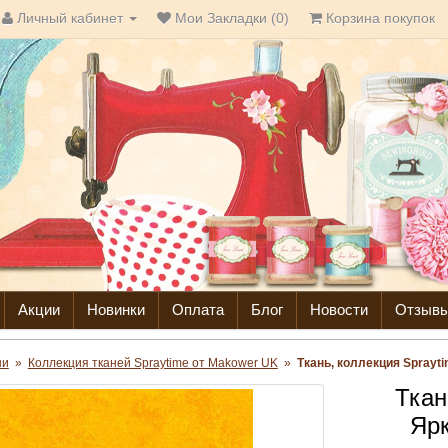
Личный кабинет
Мои Закладки (0)
Корзина покупок
Акции
Новинки
Оплата
Блог
Новости
Отзыв
ни
»
Коллекция тканей Spraytime от Makower UK
»
Ткань, коллекция Sprayti
Ткан
Ярк