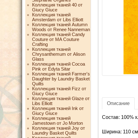
Коллекция тканей 40 от
Giucy Giuce
Коллекция тканей
Amsterdam от Libs Elliott
Коллекция тканей Autumn
Woods от Renee Nanneman
Коллекция тканей Candy
Couture от MA Couture
Crafting
Коллекция тканей
Chrysanthemum от Alison
Glass
Коллекция тканей Cocoa
Pink от Edyta Sitar
Коллекция тканей Farmer's
Daughter by Laundry Basket
Quilts
Коллекция тканей Fizz от
Giucy Giuce
Коллекция тканей Glaze от
Описание
Libs Elliott
Коллекция тканей Ink от
Giucy Giuce
Состав: 100% х
Коллекция тканей
Jamestown от Jo Morton
Коллекция тканей Joy от
Ширина: 110 см
Laundry Basket Quilts
Коллекция тканей