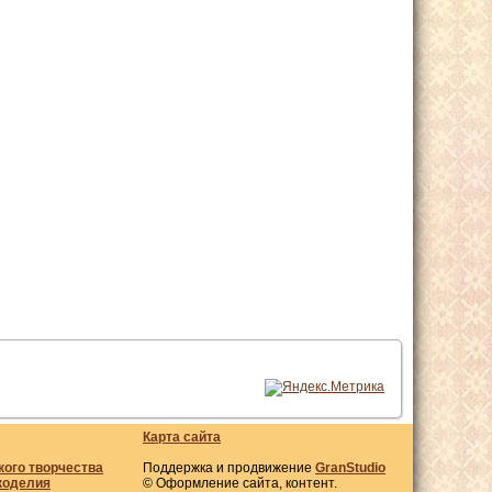
Карта сайта
кого творчества
Поддержка и продвижение
GranStudio
коделия
© Оформление сайта, контент.