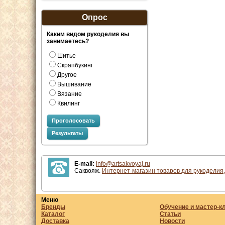
Опрос
Каким видом рукоделия вы
занимаетесь?
Шитье
Скрапбукинг
Другое
Вышивание
Вязание
Квилинг
Проголосовать
Результаты
E-mail:
info@artsakvoyaj.ru
Саквояж.
Интернет-магазин товаров для рукоделия,
Меню
Бренды
Обучение и мастер-к
Каталог
Статьи
Доставка
Новости