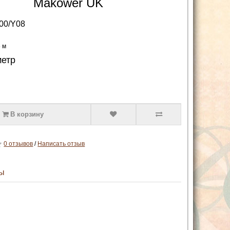
Makower UK
00/Y08
5 м
метр
В корзину
0 отзывов
/
Написать отзыв
ы