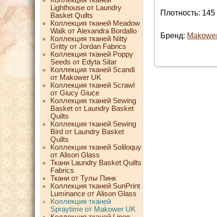
Lighthouse от Laundry
Плотность: 145 
Basket Quilts
Коллекция тканей Meadow
Walk от Alexandra Bordallo
Бренд:
Makowe
Коллекция тканей Nitty
Gritty от Jordan Fabrics
Коллекция тканей Poppy
Seeds от Edyta Sitar
Коллекция тканей Scandi
от Makower UK
Коллекция тканей Scrawl
от Giucy Giuce
Коллекция тканей Sewing
Basket от Laundry Basket
Quilts
Коллекция тканей Sewing
Bird от Laundry Basket
Quilts
Коллекция тканей Soliloquy
от Alison Glass
Ткани Laundry Basket Quilts
Fabrics
Ткани от Тулы Пинк
Коллекция тканей SunPrint
Luminance от Alison Glass
Коллекция тканей
Spraytime от Makower UK
Коллекция тканей Linen