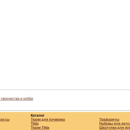
 творчества и хобби
Каталог
лассы
Ткани для пэчворка
Трафареты
Tilda
Наборы для детс
Ткани Tilda
Шкатулки для ру