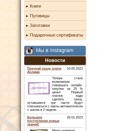
Книги
Пуговицы
Заготовки
Подарочные сертификаты
Мы в Instagram
Новости
Покупай сразу, плати
10.05.2023
Долями
Теперь стало
возможным
совершать онлайн-
покупки за 25 %
цены! Первый
платеж надо
сделать сразу,
оставшиеся три части будут
списываться с карты автоматически
с шагом в 2 недели. ...
Большое
26.01.2023
поступление новых
тканей!
Много новинок! ...