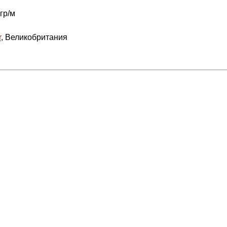
гр/м
r
, Великобритания