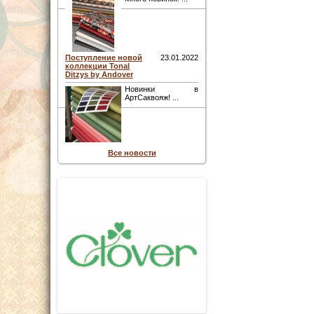
Поступление новой
23.01.2022
коллекции Tonal
Ditzys by Andover
Новинки в
АртСаквояж! ...
Все новости