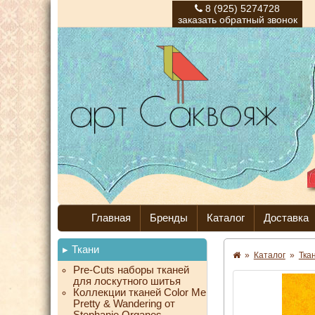
8 (925) 5274728
заказать обратный звонок
Главная
Бренды
Каталог
Доставка
Ткани
»
Каталог
»
Тка
Pre-Cuts наборы тканей
для лоскутного шитья
Коллекции тканей Color Me
Pretty & Wandering от
Stephanie Organes