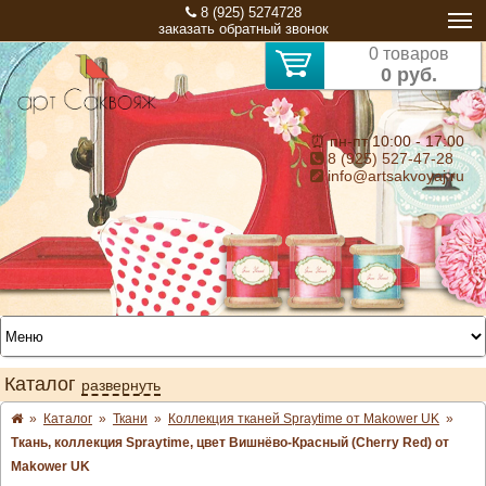
8 (925) 5274728
заказать обратный звонок
0 товаров
0 руб.
⏰ пн-пт 10:00 - 17:00
8 (925) 527-47-28
info@artsakvoyaj.ru
Каталог
развернуть
»
Каталог
»
Ткани
»
Коллекция тканей Spraytime от Makower UK
»
Ткань, коллекция Spraytime, цвет Вишнёво-Красный (Cherry Red) от
Makower UK