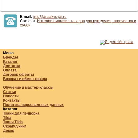
E-mail:
info@artsakvoyaj.ru
Саквояж.
Интернет-магазин товаров для рукоделия, творчества и
хобби
Меню
Бренды
Каталог
Доставка
Оплата
Договор оферты
Возврат и обмен товара
Обучение и мастер-классы
Статьи
Новости
Контакты
Политика персональных данных
Каталог
Ткани для пэчворка
Tilda
Ткани Tilda
Скрапбукинг
Декор