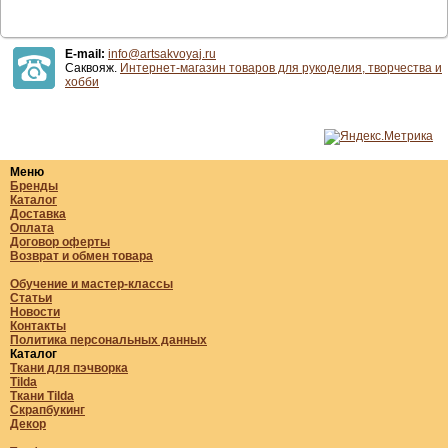
E-mail:
info@artsakvoyaj.ru
Саквояж.
Интернет-магазин товаров для рукоделия, творчества и
хобби
Меню
Бренды
Каталог
Доставка
Оплата
Договор оферты
Возврат и обмен товара
Обучение и мастер-классы
Статьи
Новости
Контакты
Политика персональных данных
Каталог
Ткани для пэчворка
Tilda
Ткани Tilda
Скрапбукинг
Декор