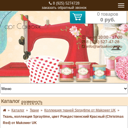
8 (925) 5274728
заказать обратный звонок
0 товаров
0 руб.
⏰ пн-пт 10:00 - 17:00
8 (925) 527-47-28
info@artsakvoyaj.ru
Каталог
развернуть
»
Каталог
»
Ткани
»
Коллекция тканей Spraytime от Makower UK
»
Ткань, коллекция Spraytime, цвет Рождественский Красный (Christmas
Red) от Makower UK