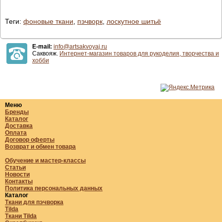
Теги:
фоновые ткани
,
пэчворк
,
лоскутное шитьё
E-mail:
info@artsakvoyaj.ru
Саквояж.
Интернет-магазин товаров для рукоделия, творчества и
хобби
Меню
Бренды
Каталог
Доставка
Оплата
Договор оферты
Возврат и обмен товара
Обучение и мастер-классы
Статьи
Новости
Контакты
Политика персональных данных
Каталог
Ткани для пэчворка
Tilda
Ткани Tilda