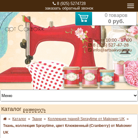
8 (925) 5274728
заказать обратный звонок
0 товаров
0 руб.
⏰ пн-пт 10:00 - 17:00
8 (925) 527-47-28
info@artsakvoyaj.ru
Каталог
развернуть
»
Каталог
»
Ткани
»
Коллекция тканей Spraytime от Makower UK
»
Ткань, коллекция Spraytime, цвет Клюквенный (Cranberry) от Makower
UK