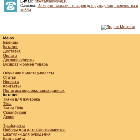
E-mail:
info@artsakvoyaj.ru
Саквояж.
Интернет-магазин товаров для рукоделия, творчества и
хобби
Меню
Бренды
Каталог
Доставка
Оплата
Договор оферты
Возврат и обмен товара
Обучение и мастер-классы
Статьи
Новости
Контакты
Политика персональных данных
Каталог
Ткани для пэчворка
Tilda
Ткани Tilda
Скрапбукинг
Декор
Трафареты
Наборы для детского творчества
Шкатулки для рукоделия
Карта сайта