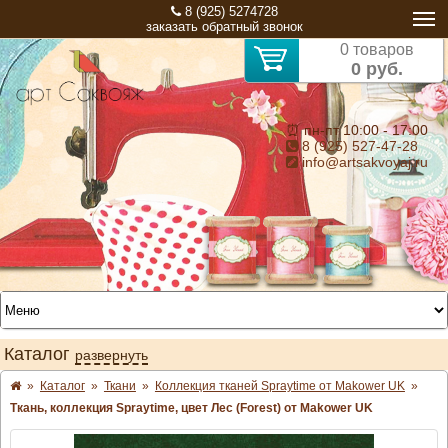
8 (925) 5274728
заказать обратный звонок
0 товаров
0 руб.
⏰ пн-пт 10:00 - 17:00
8 (925) 527-47-28
info@artsakvoyaj.ru
Каталог
развернуть
»
Каталог
»
Ткани
»
Коллекция тканей Spraytime от Makower UK
»
Ткань, коллекция Spraytime, цвет Лес (Forest) от Makower UK