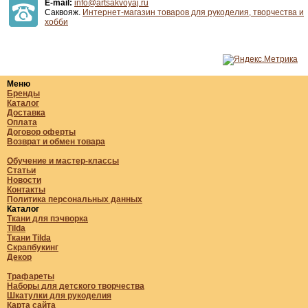
E-mail:
info@artsakvoyaj.ru
Саквояж.
Интернет-магазин товаров для рукоделия, творчества и
хобби
Меню
Бренды
Каталог
Доставка
Оплата
Договор оферты
Возврат и обмен товара
Обучение и мастер-классы
Статьи
Новости
Контакты
Политика персональных данных
Каталог
Ткани для пэчворка
Tilda
Ткани Tilda
Скрапбукинг
Декор
Трафареты
Наборы для детского творчества
Шкатулки для рукоделия
Карта сайта