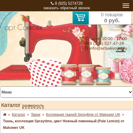
8 (925) 5274728
заказать обратный звонок
0 товаров
0 руб.
⏰ пн-пт 10:00 - 17:00
8 (925) 527-47-28
info@artsakvoyaj.ru
Каталог
развернуть
»
Каталог
»
Ткани
»
Коллекция тканей Spraytime от Makower UK
»
Ткань, коллекция Spraytime, цвет Нежный лимонный (Pale Lemon) от
Makower UK