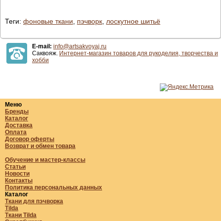
Теги:
фоновые ткани
,
пэчворк
,
лоскутное шитьё
E-mail:
info@artsakvoyaj.ru
Саквояж.
Интернет-магазин товаров для рукоделия, творчества и
хобби
Меню
Бренды
Каталог
Доставка
Оплата
Договор оферты
Возврат и обмен товара
Обучение и мастер-классы
Статьи
Новости
Контакты
Политика персональных данных
Каталог
Ткани для пэчворка
Tilda
Ткани Tilda