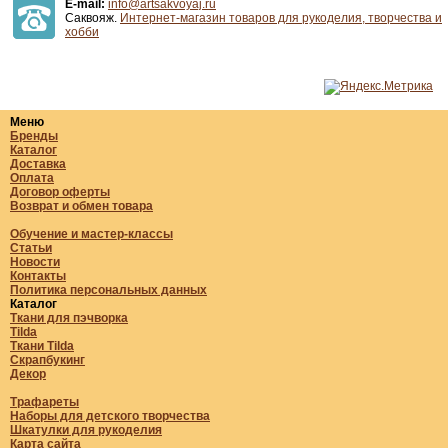
E-mail:
info@artsakvoyaj.ru
Саквояж.
Интернет-магазин товаров для рукоделия, творчества и
хобби
Меню
Бренды
Каталог
Доставка
Оплата
Договор оферты
Возврат и обмен товара
Обучение и мастер-классы
Статьи
Новости
Контакты
Политика персональных данных
Каталог
Ткани для пэчворка
Tilda
Ткани Tilda
Скрапбукинг
Декор
Трафареты
Наборы для детского творчества
Шкатулки для рукоделия
Карта сайта