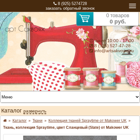
8 (925) 5274728
заказать обратный звонок
0 товаров
0 руб.
⏰ пн-пт 10:00 - 17:00
8 (925) 527-47-28
info@artsakvoyaj.ru
Каталог
развернуть
»
Каталог
»
Ткани
»
Коллекция тканей Spraytime от Makower UK
»
Ткань, коллекция Spraytime, цвет Сланцевый (Slate) от Makower UK