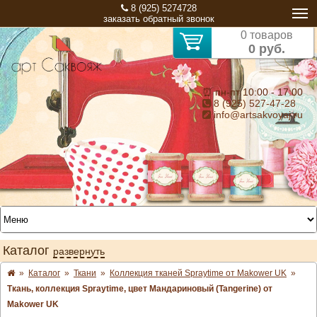
8 (925) 5274728
заказать обратный звонок
0 товаров
0 руб.
⏰ пн-пт 10:00 - 17:00
8 (925) 527-47-28
info@artsakvoyaj.ru
Каталог
развернуть
»
Каталог
»
Ткани
»
Коллекция тканей Spraytime от Makower UK
»
Ткань, коллекция Spraytime, цвет Мандариновый (Tangerine) от
Makower UK