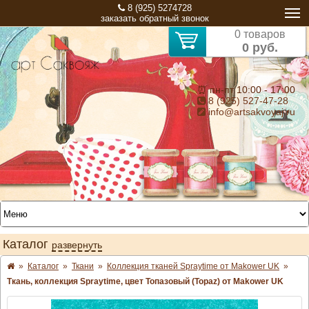
8 (925) 5274728
заказать обратный звонок
0 товаров
0 руб.
⏰ пн-пт 10:00 - 17:00
8 (925) 527-47-28
info@artsakvoyaj.ru
Каталог
развернуть
»
Каталог
»
Ткани
»
Коллекция тканей Spraytime от Makower UK
»
Ткань, коллекция Spraytime, цвет Топазовый (Topaz) от Makower UK