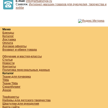
E-mail:
info@artsakvoyaj.ru
Саквояж.
Интернет-магазин товаров для рукоделия, творчества и
хобби
Меню
Бренды
Каталог
Доставка
Оплата
Договор оферты
Возврат и обмен товара
Обучение и мастер-классы
Статьи
Новости
Контакты
Политика персональных данных
Каталог
Ткани для пэчворка
Tilda
Ткани Tilda
Скрапбукинг
Декор
Трафареты
Наборы для детского творчества
Шкатулки для рукоделия
Карта сайта